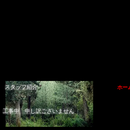
代表挨拶・スタッフ紹介
新着・トピッ
スタッフ紹介
ホー
工事中 申し訳ございません