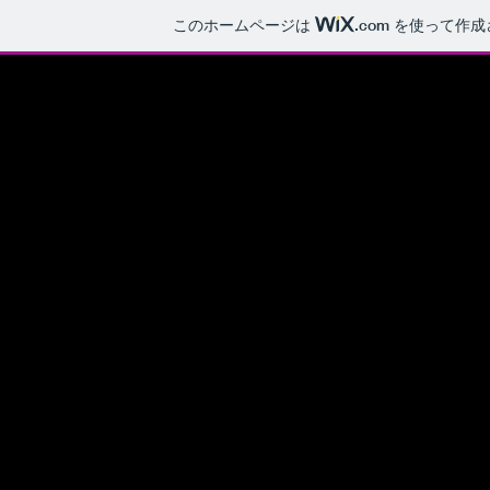
このホームページは
.com
を使って作成
株式会社ヤマネ工芸
建築模型製作会社
ホーム
こだわり
会社概