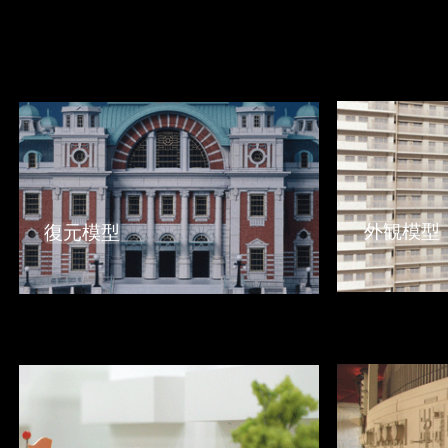
作品集
【
外観模型
】
【
保存模型】
外観模型
復元模型
【
実験用模
【スタディ模型・簡易模型・植栽】